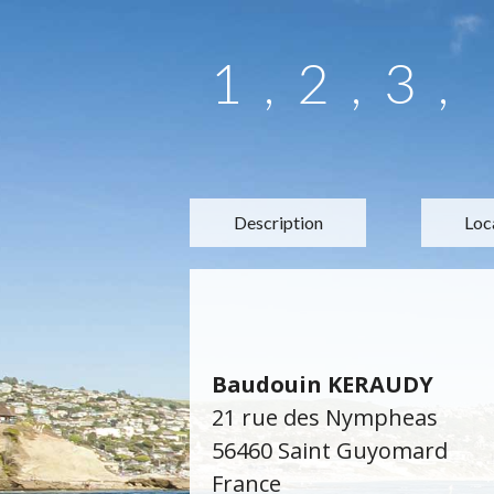
1,2,3,
Description
Loc
Baudouin KERAUDY
21 rue des Nympheas
56460 Saint Guyomard
France